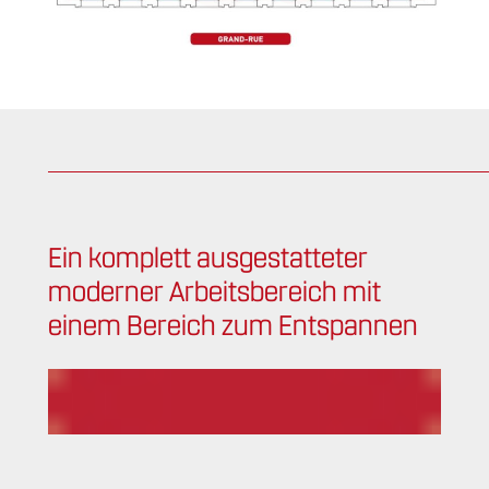
Close
Close
Close
Close
Close
Close
Close
Close
Close
Ein komplett ausgestatteter
moderner Arbeitsbereich mit
einem Bereich zum Entspannen