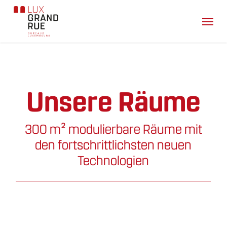
Skip
Menu
to
main
content
Unsere Räume
300 m² modulierbare Räume mit
den fortschrittlichsten neuen
Technologien